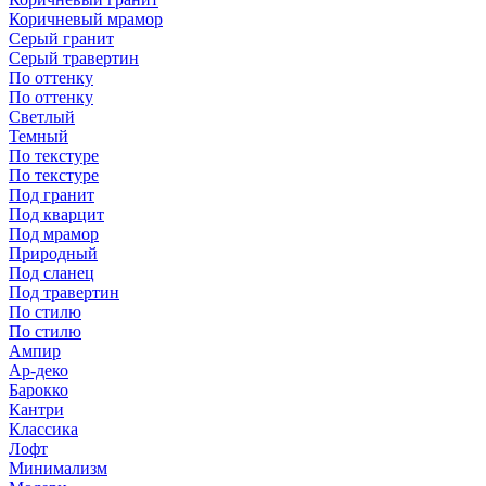
Коричневый мрамор
Серый гранит
Серый травертин
По оттенку
По оттенку
Светлый
Темный
По текстуре
По текстуре
Под гранит
Под кварцит
Под мрамор
Природный
Под сланец
Под травертин
По стилю
По стилю
Ампир
Ар-деко
Барокко
Кантри
Классика
Лофт
Минимализм