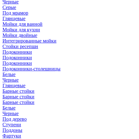
Черные
Серые
Под мрамор
Глянцевые
Мойки для ванной
Мойки для кухни
Мойки двойные
Интегрированные мойки
Стойки ресепшн
Подоконники
Подоконники
Подоконники
Подоконники-столешницы
Белые
Черные
Глянцевые
Барные стойки
Барные стойки
Барные стойки
Белые
Черные
Под дерево
Ступени
Поддоны
Фартуки