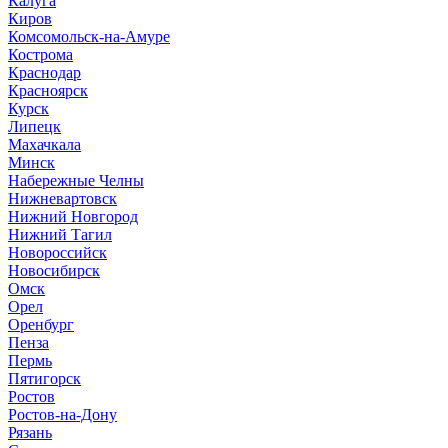
Калуга
Киров
Комсомольск-на-Амуре
Кострома
Краснодар
Красноярск
Курск
Липецк
Махачкала
Минск
Набережные Челны
Нижневартовск
Нижний Новгород
Нижний Тагил
Новороссийск
Новосибирск
Омск
Орел
Оренбург
Пенза
Пермь
Пятигорск
Ростов
Ростов-на-Дону
Рязань