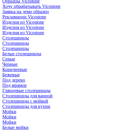
Образцы Vicostone
Хочу обрабатывать Vicostone
Заявка на демо образец
Рекламации Vicostone
Изделия из Vicostone
Изделия из Vicostone
Изделия из Vicostone
Столешницы
Столешницы
Столешницы
Белые столешницы
Серые
Черные
Коричневые
Бежевые
Под дерево
Под мрамор
Глянцевые столешницы
Столешницы для ванной
Столешницы с мойкой
Столешницы для кухни
Мойки
Мойки
Мойки
Белые мойки