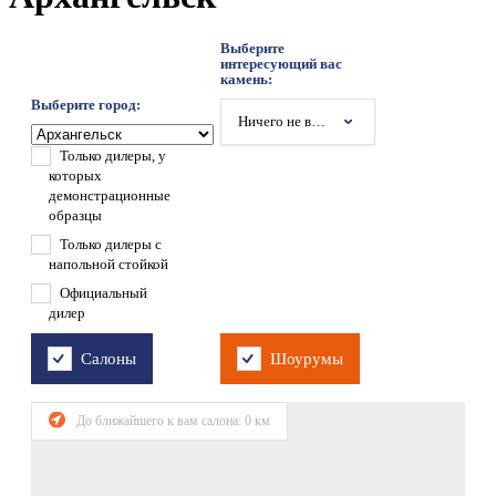
Выберите
интересующий вас
камень:
Выберите город:
Ничего не выбрано
Только дилеры, у
которых
демонстрационные
образцы
Только дилеры с
напольной стойкой
Официальный
дилер
Салоны
Шоурумы
До ближайшего к вам салона:
0
км