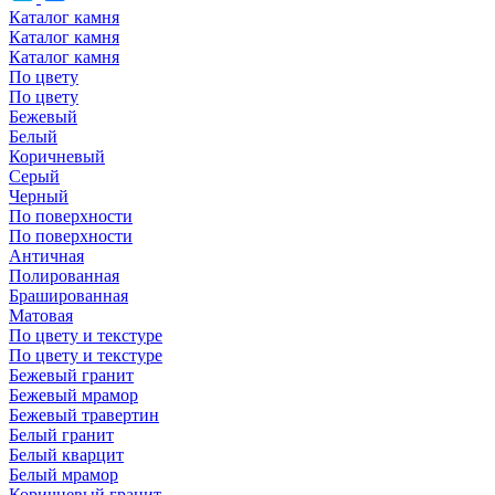
Каталог камня
Каталог камня
Каталог камня
По цвету
По цвету
Бежевый
Белый
Коричневый
Серый
Черный
По поверхности
По поверхности
Античная
Полированная
Брашированная
Матовая
По цвету и текстуре
По цвету и текстуре
Бежевый гранит
Бежевый мрамор
Бежевый травертин
Белый гранит
Белый кварцит
Белый мрамор
Коричневый гранит