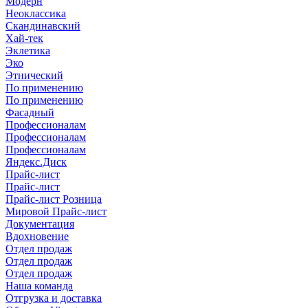
Модерн
Неоклассика
Скандинавский
Хай-тек
Эклетика
Эко
Этнический
По применению
По применению
Фасадный
Профессионалам
Профессионалам
Профессионалам
Яндекс.Диск
Прайс-лист
Прайс-лист
Прайс-лист Розница
Мировой Прайс-лист
Документация
Вдохновение
Отдел продаж
Отдел продаж
Отдел продаж
Наша команда
Отгрузка и доставка