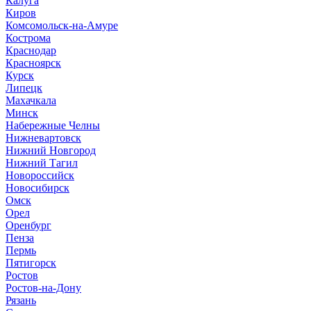
Калуга
Киров
Комсомольск-на-Амуре
Кострома
Краснодар
Красноярск
Курск
Липецк
Махачкала
Минск
Набережные Челны
Нижневартовск
Нижний Новгород
Нижний Тагил
Новороссийск
Новосибирск
Омск
Орел
Оренбург
Пенза
Пермь
Пятигорск
Ростов
Ростов-на-Дону
Рязань