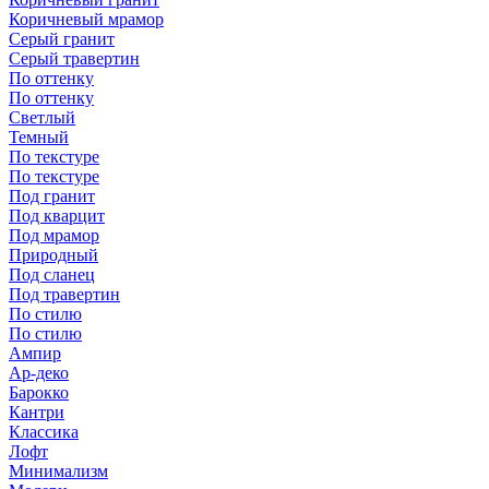
Коричневый мрамор
Серый гранит
Серый травертин
По оттенку
По оттенку
Светлый
Темный
По текстуре
По текстуре
Под гранит
Под кварцит
Под мрамор
Природный
Под сланец
Под травертин
По стилю
По стилю
Ампир
Ар-деко
Барокко
Кантри
Классика
Лофт
Минимализм