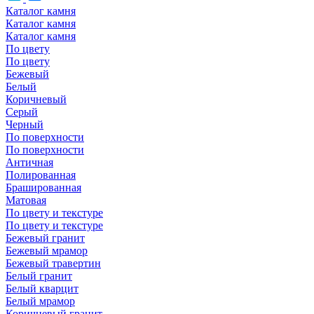
Каталог камня
Каталог камня
Каталог камня
По цвету
По цвету
Бежевый
Белый
Коричневый
Серый
Черный
По поверхности
По поверхности
Античная
Полированная
Брашированная
Матовая
По цвету и текстуре
По цвету и текстуре
Бежевый гранит
Бежевый мрамор
Бежевый травертин
Белый гранит
Белый кварцит
Белый мрамор
Коричневый гранит