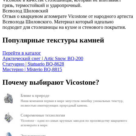
грязь, термостойкий и ударопрочный.
Всеволод Шиловский
Отзыв о кварцевом агломерате Vicostone от народного артиста
Всеволода Шиловского. Материал который идеально
подходит для столешницы на кухне и стенового покрытия.
Популярные текстуры камней
Перейти в каталог
Арктический снег | Artic Snow BQ-200
Статуарио | Statuario BQ-8628
Мистерио | Misterio BQ-8815
Почему выбирают Vicostone?
Ближе к природе
Наша компания первая в мире запустила линейку уникальных текстур,
полностью имитирующих природный камень.
Современные технологии
Vicostone - один из самых крупных заводов по производству кварцевого
агломерата в мире.
Экологичность