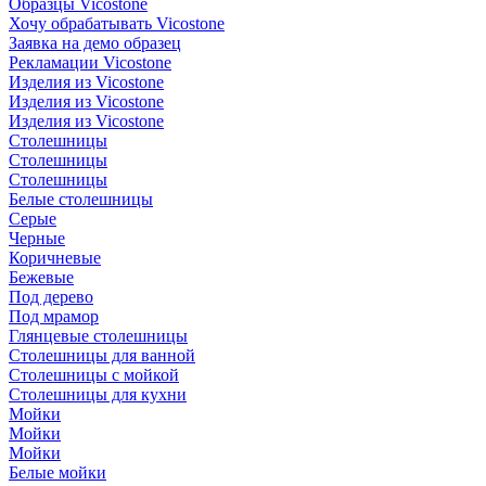
Образцы Vicostone
Хочу обрабатывать Vicostone
Заявка на демо образец
Рекламации Vicostone
Изделия из Vicostone
Изделия из Vicostone
Изделия из Vicostone
Столешницы
Столешницы
Столешницы
Белые столешницы
Серые
Черные
Коричневые
Бежевые
Под дерево
Под мрамор
Глянцевые столешницы
Столешницы для ванной
Столешницы с мойкой
Столешницы для кухни
Мойки
Мойки
Мойки
Белые мойки