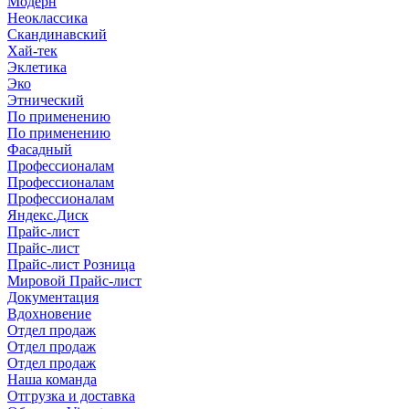
Модерн
Неоклассика
Скандинавский
Хай-тек
Эклетика
Эко
Этнический
По применению
По применению
Фасадный
Профессионалам
Профессионалам
Профессионалам
Яндекс.Диск
Прайс-лист
Прайс-лист
Прайс-лист Розница
Мировой Прайс-лист
Документация
Вдохновение
Отдел продаж
Отдел продаж
Отдел продаж
Наша команда
Отгрузка и доставка