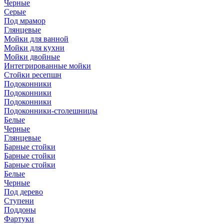
Черные
Серые
Под мрамор
Глянцевые
Мойки для ванной
Мойки для кухни
Мойки двойные
Интегрированные мойки
Стойки ресепшн
Подоконники
Подоконники
Подоконники
Подоконники-столешницы
Белые
Черные
Глянцевые
Барные стойки
Барные стойки
Барные стойки
Белые
Черные
Под дерево
Ступени
Поддоны
Фартуки