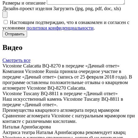
Размеры и описание
Дизайн-проект изделия
Загрузить (jpg, png, pdf, doc, xls)
Настоящим подтверждаю, что я ознакомлен и согласен с
условиями
политики конфиденциальности
.
Отправить
Видео
Смотреть все
Vicostone Calacatta BQ-8270 в передаче «Дачный ответ»
Компания Vicostone Russia приняла очередное участие в
передаче «Дачный ответ» (запись от 25 февраля 2018 года). В
программе оставлены положительные отзывы о кварцевом
агломерате Vicostone BQ-8270 Calacatta.
Vicostone Tuscany BQ-8811 в передаче «Дачный ответ»
Наш искусственный камень Vicostone Tuscany BQ-8811 в
передаче «Дачный ответ».
Преимущества кварцевого агломерата перед мрамором
Сравнение агломерата Vicostone с натуральным мрамором при
контакте с различными кислотами.
Наталья Аринбасарова
Актриса театра Наталья Аринбасарова рекомендует кварц
Vicostone в качестве столешницы, который не впитывает