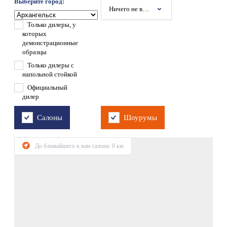
Выберите город:
Ничего не выбрано
Только дилеры, у
которых
демонстрационные
образцы
Только дилеры с
напольной стойкой
Официальный
дилер
Салоны
Шоурумы
До ближайшего к вам салона:
0
км