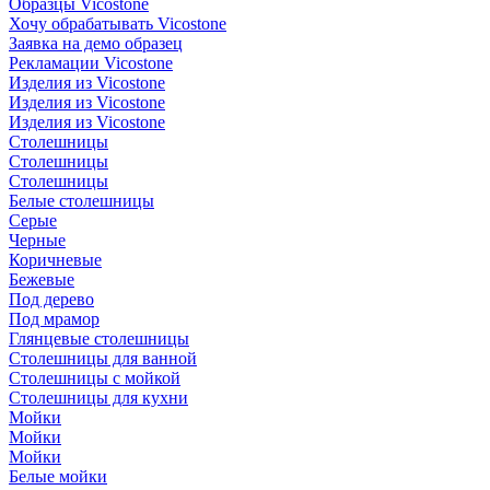
Образцы Vicostone
Хочу обрабатывать Vicostone
Заявка на демо образец
Рекламации Vicostone
Изделия из Vicostone
Изделия из Vicostone
Изделия из Vicostone
Столешницы
Столешницы
Столешницы
Белые столешницы
Серые
Черные
Коричневые
Бежевые
Под дерево
Под мрамор
Глянцевые столешницы
Столешницы для ванной
Столешницы с мойкой
Столешницы для кухни
Мойки
Мойки
Мойки
Белые мойки