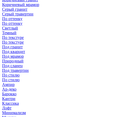
Коричневый мрамор
Серый гранит
Серый травертин
По оттенку
По оттенку
Светлый
Темный
По текстуре
По текстуре
Под гранит
Под кварцит
Под мрамор
Природный
Под сланец
Под травертин
По стилю
По стилю
Ампир
Ар-деко
Барокко
Кантри
Классика
Лофт
Минимализм