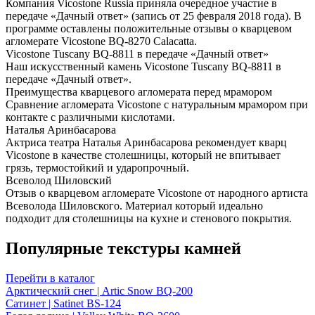
Компания Vicostone Russia приняла очередное участие в
передаче «Дачный ответ» (запись от 25 февраля 2018 года). В
программе оставлены положительные отзывы о кварцевом
агломерате Vicostone BQ-8270 Calacatta.
Vicostone Tuscany BQ-8811 в передаче «Дачный ответ»
Наш искусственный камень Vicostone Tuscany BQ-8811 в
передаче «Дачный ответ».
Преимущества кварцевого агломерата перед мрамором
Сравнение агломерата Vicostone с натуральным мрамором при
контакте с различными кислотами.
Наталья Аринбасарова
Актриса театра Наталья Аринбасарова рекомендует кварц
Vicostone в качестве столешницы, который не впитывает
грязь, термостойкий и ударопрочный.
Всеволод Шиловский
Отзыв о кварцевом агломерате Vicostone от народного артиста
Всеволода Шиловского. Материал который идеально
подходит для столешницы на кухне и стенового покрытия.
Популярные текстуры камней
Перейти в каталог
Арктический снег | Artic Snow BQ-200
Сатинет | Satinet BS-124