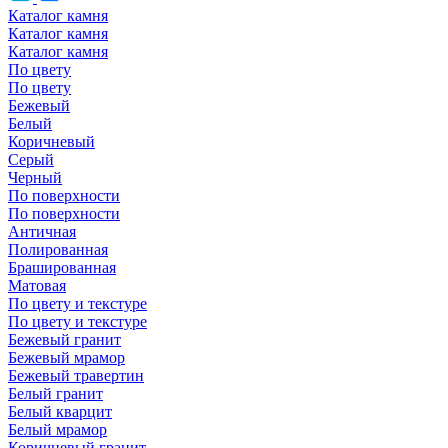
Каталог камня
Каталог камня
Каталог камня
По цвету
По цвету
Бежевый
Белый
Коричневый
Серый
Черный
По поверхности
По поверхности
Античная
Полированная
Брашированная
Матовая
По цвету и текстуре
По цвету и текстуре
Бежевый гранит
Бежевый мрамор
Бежевый травертин
Белый гранит
Белый кварцит
Белый мрамор
Коричневый гранит