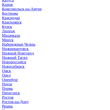
Калуга
Киров
Комсомольск-на-Амуре
Кострома
Краснодар
Красноярск
Курск
Липецк
Махачкала
Минск
Набережные Челны
Нижневартовск
Нижний Новгород
Нижний Тагил
Новороссийск
Новосибирск
Омск
Орел
Оренбург
Пенза
Пермь
Пятигорск
Ростов
Ростов-на-Дону
Рязань