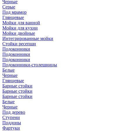
Черные
Серые
Под мрамор
Глянцевые
Мойки для ванной
Мойки для кухни
Мойки двойные
Интегрированные мойки
Стойки ресепшн
Подоконники
Подоконники
Подоконники
Подоконники-столешницы
Белые
Черные
Глянцевые
Барные стойки
Барные стойки
Барные стойки
Белые
Черные
Под дерево
Ступени
Поддоны
Фартуки