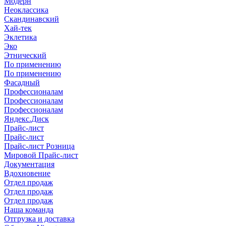
Модерн
Неоклассика
Скандинавский
Хай-тек
Эклетика
Эко
Этнический
По применению
По применению
Фасадный
Профессионалам
Профессионалам
Профессионалам
Яндекс.Диск
Прайс-лист
Прайс-лист
Прайс-лист Розница
Мировой Прайс-лист
Документация
Вдохновение
Отдел продаж
Отдел продаж
Отдел продаж
Наша команда
Отгрузка и доставка