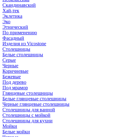
Скандинавский
Хай-тек
Эклетика
Эко
Этнический
По применению
Фасадный
Изделия из Vicostone
Столешницы
Белые столешницы
Серые
Черные
Коричневые
Бежевые
Под дерево
Под мрамор
Глянцевые столешницы
Белые глянцевые столешницы
Черные глянцевые столешницы
Столешницы для ванной
Столешницы с мойкой
Столешницы для кухни
Мойки
Белые мойки