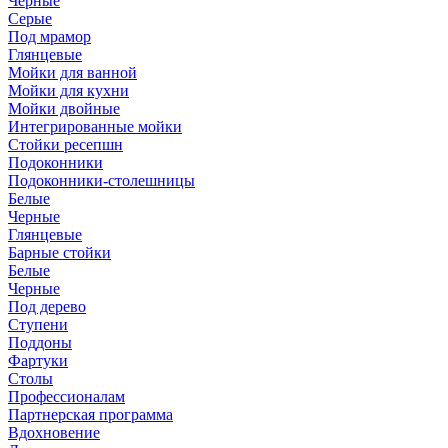
Черные
Серые
Под мрамор
Глянцевые
Мойки для ванной
Мойки для кухни
Мойки двойные
Интегрированные мойки
Стойки ресепшн
Подоконники
Подоконники-столешницы
Белые
Черные
Глянцевые
Барные стойки
Белые
Черные
Под дерево
Ступени
Поддоны
Фартуки
Столы
Профессионалам
Партнерская программа
Вдохновение