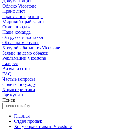
Документация
Облако Vicostone
Прайс-лист
Прайс-лист розница
Мировой прайс-лист
Отдел продаж
Наша команда
Отгрузка и доставка
Образцы Vicostone
Хочу обрабатывать Vicostone
Заявка на демо образец
Рекламации Vicostone
Галерея
Визуализатор
FAQ
Частые вопросы
Советы по уходу
Характеристики
Где купить
Поиск
Главная
Отдел продаж
Хочу обрабатывать Vicostone