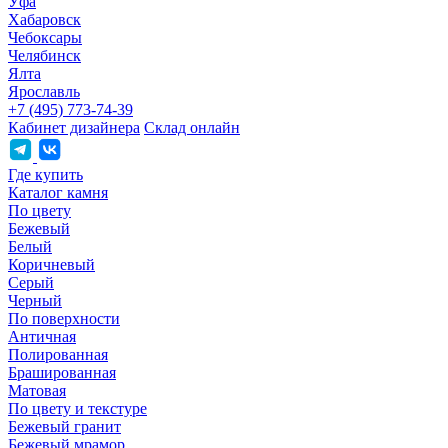
Уфа
Хабаровск
Чебоксары
Челябинск
Ялта
Ярославль
+7 (495) 773-74-39
Кабинет дизайнера
Склад онлайн
Где купить
Каталог камня
По цвету
Бежевый
Белый
Коричневый
Серый
Черный
По поверхности
Античная
Полированная
Брашированная
Матовая
По цвету и текстуре
Бежевый гранит
Бежевый мрамор