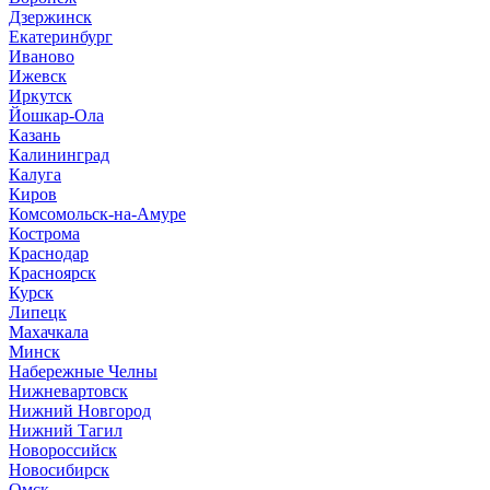
Дзержинск
Екатеринбург
Иваново
Ижевск
Иркутск
Йошкар-Ола
Казань
Калининград
Калуга
Киров
Комсомольск-на-Амуре
Кострома
Краснодар
Красноярск
Курск
Липецк
Махачкала
Минск
Набережные Челны
Нижневартовск
Нижний Новгород
Нижний Тагил
Новороссийск
Новосибирск
Омск