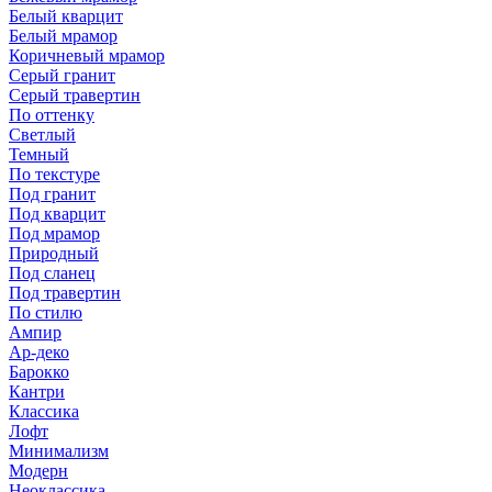
Белый кварцит
Белый мрамор
Коричневый мрамор
Серый гранит
Серый травертин
По оттенку
Светлый
Темный
По текстуре
Под гранит
Под кварцит
Под мрамор
Природный
Под сланец
Под травертин
По стилю
Ампир
Ар-деко
Барокко
Кантри
Классика
Лофт
Минимализм
Модерн
Неоклассика