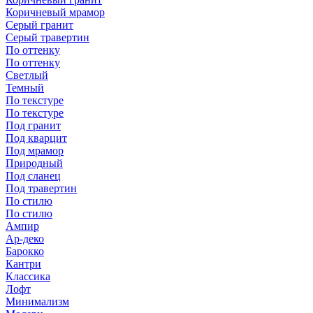
Коричневый мрамор
Серый гранит
Серый травертин
По оттенку
По оттенку
Светлый
Темный
По текстуре
По текстуре
Под гранит
Под кварцит
Под мрамор
Природный
Под сланец
Под травертин
По стилю
По стилю
Ампир
Ар-деко
Барокко
Кантри
Классика
Лофт
Минимализм