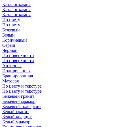
Каталог камня
Каталог камня
Каталог камня
По цвету
По цвету
Бежевый
Белый
Коричневый
Серый
Черный
По поверхности
По поверхности
Античная
Полированная
Брашированная
Матовая
По цвету и текстуре
По цвету и текстуре
Бежевый гранит
Бежевый мрамор
Бежевый травертин
Белый гранит
Белый кварцит
Белый мрамор
Коричневый гранит