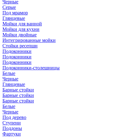
Черные
Серые
Под мрамор
Глянцевые
Мойки для ванной
Мойки для кухни
Мойки двойные
Интегрированные мойки
Стойки ресепшн
Подоконники
Подоконники
Подоконники
Подоконники-столешницы
Белые
Черные
Глянцевые
Барные стойки
Барные стойки
Барные стойки
Белые
Черные
Под дерево
Ступени
Поддоны
Фартуки