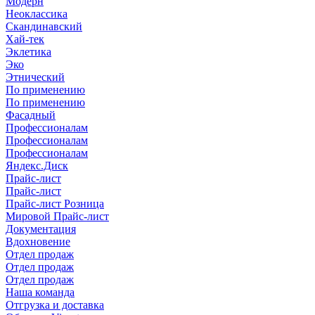
Модерн
Неоклассика
Скандинавский
Хай-тек
Эклетика
Эко
Этнический
По применению
По применению
Фасадный
Профессионалам
Профессионалам
Профессионалам
Яндекс.Диск
Прайс-лист
Прайс-лист
Прайс-лист Розница
Мировой Прайс-лист
Документация
Вдохновение
Отдел продаж
Отдел продаж
Отдел продаж
Наша команда
Отгрузка и доставка