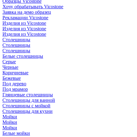
Образцы Vicostone
Хочу обрабатывать Vicostone
Заявка на демо образец
Рекламации Vicostone
Изделия из Vicostone
Изделия из Vicostone
Изделия из Vicostone
Столешницы
Столешницы
Столешницы
Белые столешницы
Серые
Черные
Коричневые
Бежевые
Под дерево
Под мрамор
Глянцевые столешницы
Столешницы для ванной
Столешницы с мойкой
Столешницы для кухни
Мойки
Мойки
Мойки
Белые мойки