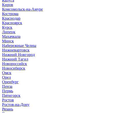
Калуга
Киров
Комсомольск-на-Амуре
Кострома
Краснодар
Красноярск
Курск
Липецк
Махачкала
Минск
Набережные Челны
Нижневартовск
Нижний Новгород
Нижний Тагил
Новороссийск
Новосибирск
Омск
Орел
Оренбург
Пенза
Пермь
Пятигорск
Ростов
Ростов-на-Дону
Рязань