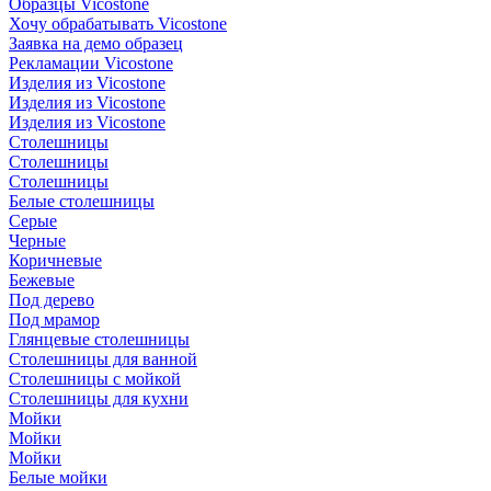
Образцы Vicostone
Хочу обрабатывать Vicostone
Заявка на демо образец
Рекламации Vicostone
Изделия из Vicostone
Изделия из Vicostone
Изделия из Vicostone
Столешницы
Столешницы
Столешницы
Белые столешницы
Серые
Черные
Коричневые
Бежевые
Под дерево
Под мрамор
Глянцевые столешницы
Столешницы для ванной
Столешницы с мойкой
Столешницы для кухни
Мойки
Мойки
Мойки
Белые мойки