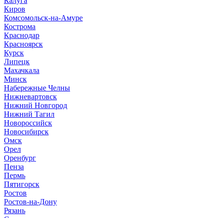
Калуга
Киров
Комсомольск-на-Амуре
Кострома
Краснодар
Красноярск
Курск
Липецк
Махачкала
Минск
Набережные Челны
Нижневартовск
Нижний Новгород
Нижний Тагил
Новороссийск
Новосибирск
Омск
Орел
Оренбург
Пенза
Пермь
Пятигорск
Ростов
Ростов-на-Дону
Рязань