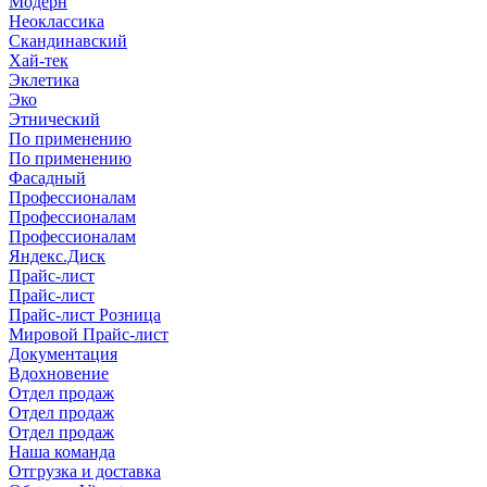
Модерн
Неоклассика
Скандинавский
Хай-тек
Эклетика
Эко
Этнический
По применению
По применению
Фасадный
Профессионалам
Профессионалам
Профессионалам
Яндекс.Диск
Прайс-лист
Прайс-лист
Прайс-лист Розница
Мировой Прайс-лист
Документация
Вдохновение
Отдел продаж
Отдел продаж
Отдел продаж
Наша команда
Отгрузка и доставка