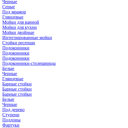
Черные
Серые
Под мрамор
Глянцевые
Мойки для ванной
Мойки для кухни
Мойки двойные
Интегрированные мойки
Стойки ресепшн
Подоконники
Подоконники
Подоконники
Подоконники-столешницы
Белые
Черные
Глянцевые
Барные стойки
Барные стойки
Барные стойки
Белые
Черные
Под дерево
Ступени
Поддоны
Фартуки