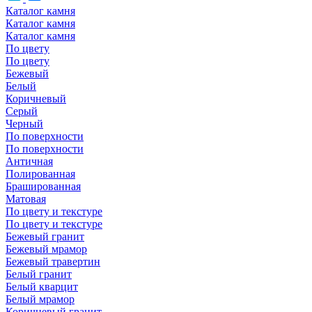
Каталог камня
Каталог камня
Каталог камня
По цвету
По цвету
Бежевый
Белый
Коричневый
Серый
Черный
По поверхности
По поверхности
Античная
Полированная
Брашированная
Матовая
По цвету и текстуре
По цвету и текстуре
Бежевый гранит
Бежевый мрамор
Бежевый травертин
Белый гранит
Белый кварцит
Белый мрамор
Коричневый гранит