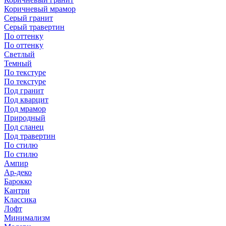
Коричневый мрамор
Серый гранит
Серый травертин
По оттенку
По оттенку
Светлый
Темный
По текстуре
По текстуре
Под гранит
Под кварцит
Под мрамор
Природный
Под сланец
Под травертин
По стилю
По стилю
Ампир
Ар-деко
Барокко
Кантри
Классика
Лофт
Минимализм