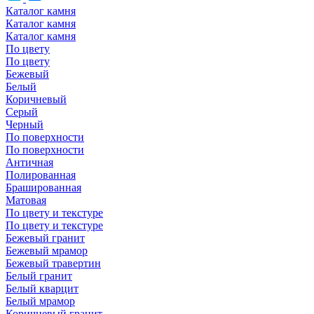
Каталог камня
Каталог камня
Каталог камня
По цвету
По цвету
Бежевый
Белый
Коричневый
Серый
Черный
По поверхности
По поверхности
Античная
Полированная
Брашированная
Матовая
По цвету и текстуре
По цвету и текстуре
Бежевый гранит
Бежевый мрамор
Бежевый травертин
Белый гранит
Белый кварцит
Белый мрамор
Коричневый гранит