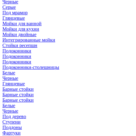
Черные
Серые
Под мрамор
Глянцевые
Мойки для ванной
Мойки для кухни
Мойки двойные
Интегрированные мойки
Стойки ресепшн
Подоконники
Подоконники
Подоконники
Подоконники-столешницы
Белые
Черные
Глянцевые
Барные стойки
Барные стойки
Барные стойки
Белые
Черные
Под дерево
Ступени
Поддоны
Фартуки