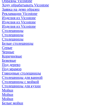
Образцы Vicostone
Хочу обрабатывать Vicostone
Заявка на демо образец
Рекламации Vicostone
Изделия из Vicostone
Изделия из Vicostone
Изделия из Vicostone
Столешницы
Столешницы
Столешницы
Белые столешницы
Серые
Черные
Коричневые
Бежевые
Под дерево
Под мрамор
Глянцевые столешницы
Столешницы для ванной
Столешницы с мойкой
Столешницы для кухни
Мойки
Мойки
Мойки
Белые мойки