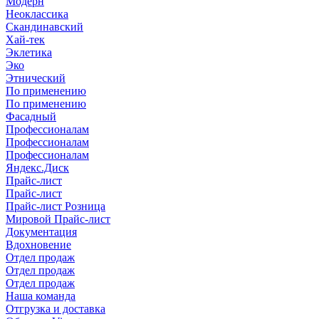
Модерн
Неоклассика
Скандинавский
Хай-тек
Эклетика
Эко
Этнический
По применению
По применению
Фасадный
Профессионалам
Профессионалам
Профессионалам
Яндекс.Диск
Прайс-лист
Прайс-лист
Прайс-лист Розница
Мировой Прайс-лист
Документация
Вдохновение
Отдел продаж
Отдел продаж
Отдел продаж
Наша команда
Отгрузка и доставка