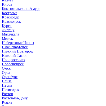
Калуга
Киров
Комсомольск-на-Амуре
Кострома
Краснодар
Красноярск
Курск
Липецк
Махачкала
Минск
Набережные Челны
Нижневартовск
Нижний Новгород
Нижний Тагил
Новороссийск
Новосибирск
Омск
Орел
Оренбург
Пенза
Пермь
Пятигорск
Ростов
Ростов-на-Дону
Рязань