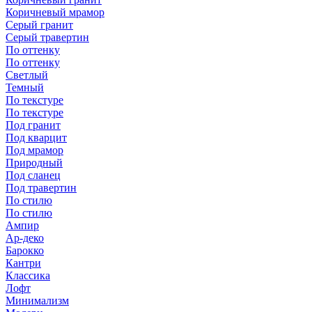
Коричневый мрамор
Серый гранит
Серый травертин
По оттенку
По оттенку
Светлый
Темный
По текстуре
По текстуре
Под гранит
Под кварцит
Под мрамор
Природный
Под сланец
Под травертин
По стилю
По стилю
Ампир
Ар-деко
Барокко
Кантри
Классика
Лофт
Минимализм