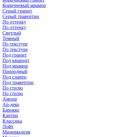
Коричневый мрамор
Серый гранит
Серый травертин
По оттенку
По оттенку
Светлый
Темный
По текстуре
По текстуре
Под гранит
Под кварцит
Под мрамор
Природный
Под сланец
Под травертин
По стилю
По стилю
Ампир
Ар-деко
Барокко
Кантри
Классика
Лофт
Минимализм