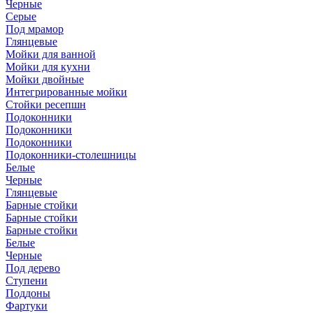
Черные
Серые
Под мрамор
Глянцевые
Мойки для ванной
Мойки для кухни
Мойки двойные
Интегрированные мойки
Стойки ресепшн
Подоконники
Подоконники
Подоконники
Подоконники-столешницы
Белые
Черные
Глянцевые
Барные стойки
Барные стойки
Барные стойки
Белые
Черные
Под дерево
Ступени
Поддоны
Фартуки