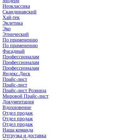
Модерн
Неоклассика
Скандинавский
Хай-тек
Эклетика
Эко
Этнический
По применению
По применению
Фасадный
Профессионалам
Профессионалам
Профессионалам
Яндекс.Диск
Прайс-лист
Прайс-лист
Прайс-лист Розница
Мировой Прайс-лист
Документация
Вдохновение
Отдел продаж
Отдел продаж
Отдел продаж
Наша команда
Отгрузка и доставка