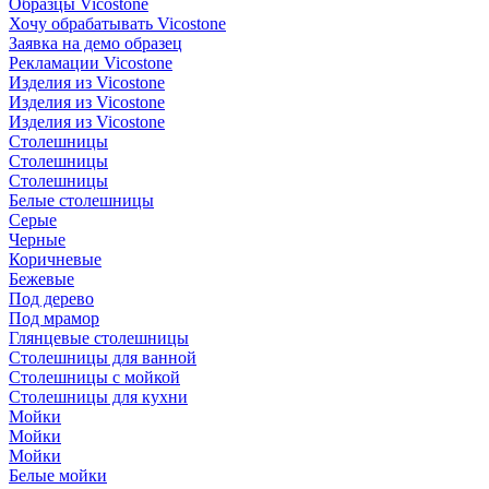
Образцы Vicostone
Хочу обрабатывать Vicostone
Заявка на демо образец
Рекламации Vicostone
Изделия из Vicostone
Изделия из Vicostone
Изделия из Vicostone
Столешницы
Столешницы
Столешницы
Белые столешницы
Серые
Черные
Коричневые
Бежевые
Под дерево
Под мрамор
Глянцевые столешницы
Столешницы для ванной
Столешницы с мойкой
Столешницы для кухни
Мойки
Мойки
Мойки
Белые мойки