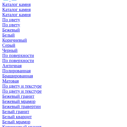
Каталог камня
Каталог камня
Каталог камня
По цвету
По цвету
Бежевый
Белый
Коричневый
Серый
Черный
По поверхности
По поверхности
Античная
Полированная
Брашированная
Матовая
По цвету и текстуре
По цвету и текстуре
Бежевый гранит
Бежевый мрамор
Бежевый травертин
Белый гранит
Белый кварцит
Белый мрамор
Коричневый гранит