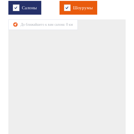
Салоны
Шоурумы
До ближайшего к вам салона:
0
км