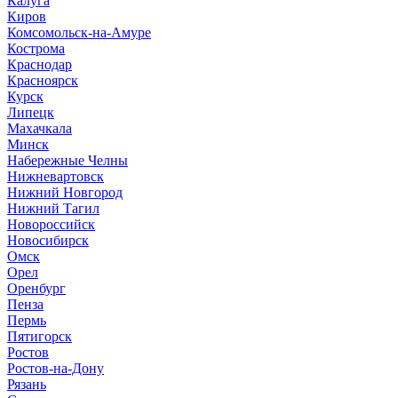
Калуга
Киров
Комсомольск-на-Амуре
Кострома
Краснодар
Красноярск
Курск
Липецк
Махачкала
Минск
Набережные Челны
Нижневартовск
Нижний Новгород
Нижний Тагил
Новороссийск
Новосибирск
Омск
Орел
Оренбург
Пенза
Пермь
Пятигорск
Ростов
Ростов-на-Дону
Рязань