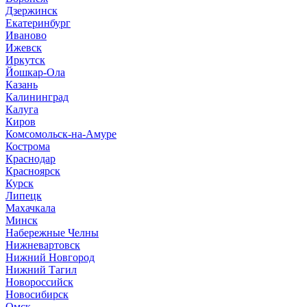
Дзержинск
Екатеринбург
Иваново
Ижевск
Иркутск
Йошкар-Ола
Казань
Калининград
Калуга
Киров
Комсомольск-на-Амуре
Кострома
Краснодар
Красноярск
Курск
Липецк
Махачкала
Минск
Набережные Челны
Нижневартовск
Нижний Новгород
Нижний Тагил
Новороссийск
Новосибирск
Омск