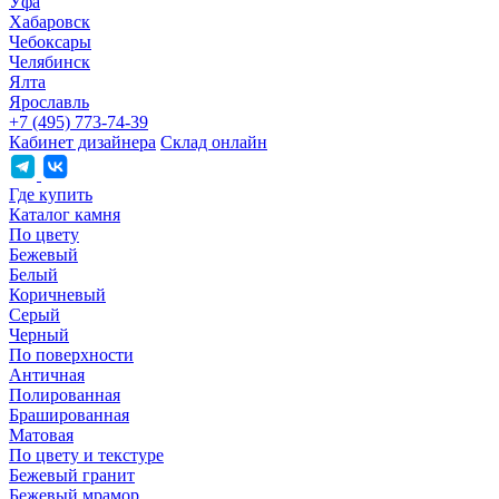
Уфа
Хабаровск
Чебоксары
Челябинск
Ялта
Ярославль
+7 (495) 773-74-39
Кабинет дизайнера
Склад онлайн
Где купить
Каталог камня
По цвету
Бежевый
Белый
Коричневый
Серый
Черный
По поверхности
Античная
Полированная
Брашированная
Матовая
По цвету и текстуре
Бежевый гранит
Бежевый мрамор