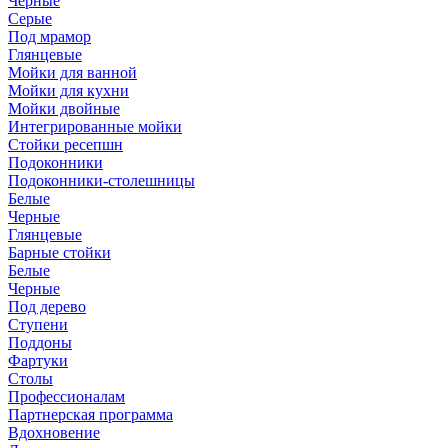
Черные
Серые
Под мрамор
Глянцевые
Мойки для ванной
Мойки для кухни
Мойки двойные
Интегрированные мойки
Стойки ресепшн
Подоконники
Подоконники-столешницы
Белые
Черные
Глянцевые
Барные стойки
Белые
Черные
Под дерево
Ступени
Поддоны
Фартуки
Столы
Профессионалам
Партнерская программа
Вдохновение