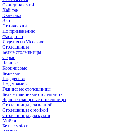
Скандинавский
Хай-тек
Эклетика
Эко
Этнический
По применению
Фасадный
Изделия из Vicostone
Столешницы
Белые столешницы
Серые
Черные
Коричневые
Бежевые
Под дерево
Под мрамор
Глянцевые столешницы
Белые глянцевые столешницы
Черные глянцевые столешницы
Столешницы для ванной
Столешницы с мойкой
Столешницы для кухни
Мойки
Белые мойки