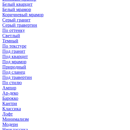
Белый кварцит
Белый мрамор
Коричневый мрамор
Серый гранит
Серый травертин
По оттенку
Светлый
Темный
По текстуре
Под гранит
Под кварцит
Под мрамор
Природный
Под сланец
Под травертин
По стилю
Ампир
Ар-деко
Барокко
Кантри
Классика
Лофт
Минимализм
Модерн
Неоклассика