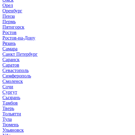
Орел
Оренбург
Пенза
Пермь
Пятигорск
Ростов
Ростов-на-Дону
Рязань
Самара
Санкт Петербург
Саранск
Саратов
Севастополь
Симферополь
Смоленск
Сочи
Сургут
Сызрань
Тамбов
Тверь
Тольятти
Тула
Тюмень
Ульяновск