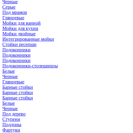
Черные
Серые
Под мрамор
Глянцевые
Мойки для ванной
Мойки для кухни
Мойки двойные
Интегрированные мойки
Стойки ресепшн
Подоконники
Подоконники
Подоконники
Подоконники-столешницы
Белые
Черные
Глянцевые
Барные стойки
Барные стойки
Барные стойки
Белые
Черные
Под дерево
Ступени
Поддоны
Фартуки