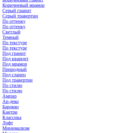
Коричневый мрамор
Серый гранит
Серый травертин
По оттенку
По оттенку
Светлый
Темный
По текстуре
По текстуре
Под гранит
Под кварцит
Под мрамор
Природный
Под сланец
Под травертин
По стилю
По стилю
Ампир
Ар-деко
Барокко
Кантри
Классика
Лофт
Минимализм