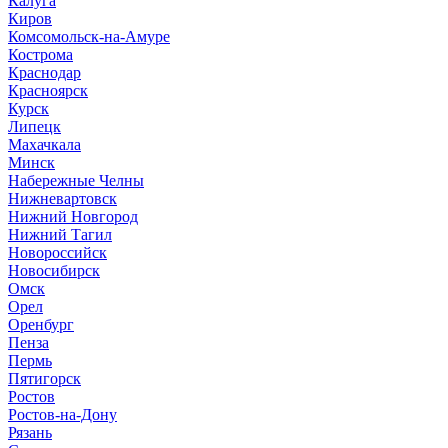
Калуга
Киров
Комсомольск-на-Амуре
Кострома
Краснодар
Красноярск
Курск
Липецк
Махачкала
Минск
Набережные Челны
Нижневартовск
Нижний Новгород
Нижний Тагил
Новороссийск
Новосибирск
Омск
Орел
Оренбург
Пенза
Пермь
Пятигорск
Ростов
Ростов-на-Дону
Рязань