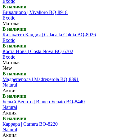
Exotic
В наличии
Вивалиоро | Vivalioro BQ-8918
Exotic
Матовая
В наличии
Калакатта Калдия | Calacatta Caldia BQ-8926
Exotic
В наличии
Коста Нова | Costa Nova BQ-6702
Exotic
Матовая
New
В наличии
Мадреперола | Madreperola BQ-8891
Natural
Акция
В наличии
Белый Венато | Bianco Venato BQ-8440
Natural
Акция
В наличии
Каррара | Carrara BQ-8220
Natural
Акция