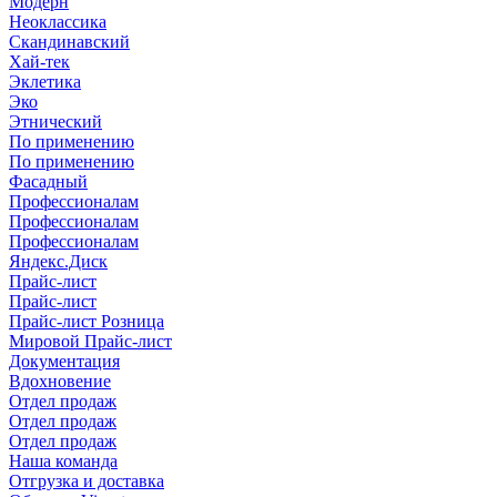
Модерн
Неоклассика
Скандинавский
Хай-тек
Эклетика
Эко
Этнический
По применению
По применению
Фасадный
Профессионалам
Профессионалам
Профессионалам
Яндекс.Диск
Прайс-лист
Прайс-лист
Прайс-лист Розница
Мировой Прайс-лист
Документация
Вдохновение
Отдел продаж
Отдел продаж
Отдел продаж
Наша команда
Отгрузка и доставка