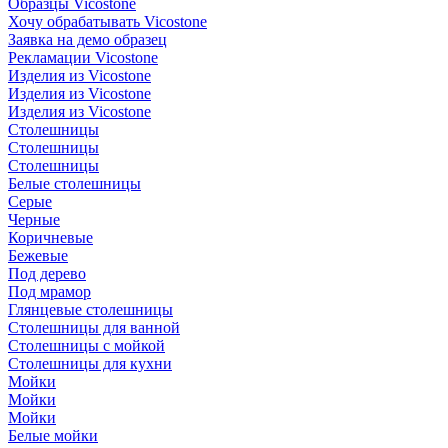
Образцы Vicostone
Хочу обрабатывать Vicostone
Заявка на демо образец
Рекламации Vicostone
Изделия из Vicostone
Изделия из Vicostone
Изделия из Vicostone
Столешницы
Столешницы
Столешницы
Белые столешницы
Серые
Черные
Коричневые
Бежевые
Под дерево
Под мрамор
Глянцевые столешницы
Столешницы для ванной
Столешницы с мойкой
Столешницы для кухни
Мойки
Мойки
Мойки
Белые мойки