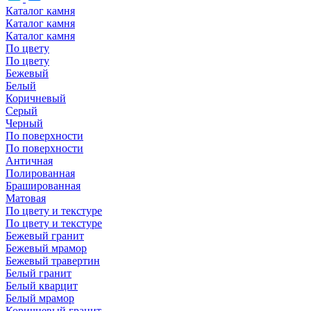
Каталог камня
Каталог камня
Каталог камня
По цвету
По цвету
Бежевый
Белый
Коричневый
Серый
Черный
По поверхности
По поверхности
Античная
Полированная
Брашированная
Матовая
По цвету и текстуре
По цвету и текстуре
Бежевый гранит
Бежевый мрамор
Бежевый травертин
Белый гранит
Белый кварцит
Белый мрамор
Коричневый гранит