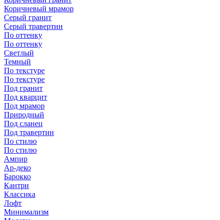
Коричневый мрамор
Серый гранит
Серый травертин
По оттенку
По оттенку
Светлый
Темный
По текстуре
По текстуре
Под гранит
Под кварцит
Под мрамор
Природный
Под сланец
Под травертин
По стилю
По стилю
Ампир
Ар-деко
Барокко
Кантри
Классика
Лофт
Минимализм