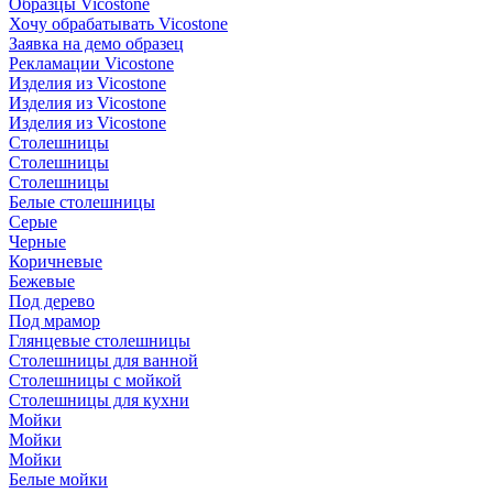
Образцы Vicostone
Хочу обрабатывать Vicostone
Заявка на демо образец
Рекламации Vicostone
Изделия из Vicostone
Изделия из Vicostone
Изделия из Vicostone
Столешницы
Столешницы
Столешницы
Белые столешницы
Серые
Черные
Коричневые
Бежевые
Под дерево
Под мрамор
Глянцевые столешницы
Столешницы для ванной
Столешницы с мойкой
Столешницы для кухни
Мойки
Мойки
Мойки
Белые мойки