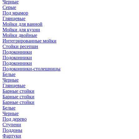
Черные
Серые
Под мрамор
Глянцевые
Мойки для ванной
Мойки для кухни
Мойки двойные
Интегрированные мойки
Стойки ресепшн
Подоконники
Подоконники
Подоконники
Подоконники-столешницы
Белые
Черные
Глянцевые
Барные стойки
Барные стойки
Барные стойки
Белые
Черные
Под дерево
Ступени
Поддоны
Фартуки