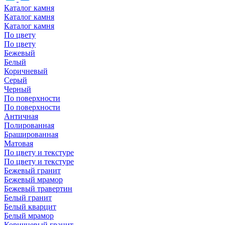
Каталог камня
Каталог камня
Каталог камня
По цвету
По цвету
Бежевый
Белый
Коричневый
Серый
Черный
По поверхности
По поверхности
Античная
Полированная
Брашированная
Матовая
По цвету и текстуре
По цвету и текстуре
Бежевый гранит
Бежевый мрамор
Бежевый травертин
Белый гранит
Белый кварцит
Белый мрамор
Коричневый гранит