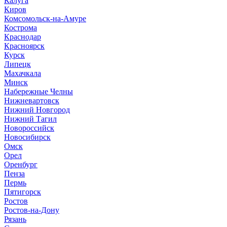
Калуга
Киров
Комсомольск-на-Амуре
Кострома
Краснодар
Красноярск
Курск
Липецк
Махачкала
Минск
Набережные Челны
Нижневартовск
Нижний Новгород
Нижний Тагил
Новороссийск
Новосибирск
Омск
Орел
Оренбург
Пенза
Пермь
Пятигорск
Ростов
Ростов-на-Дону
Рязань