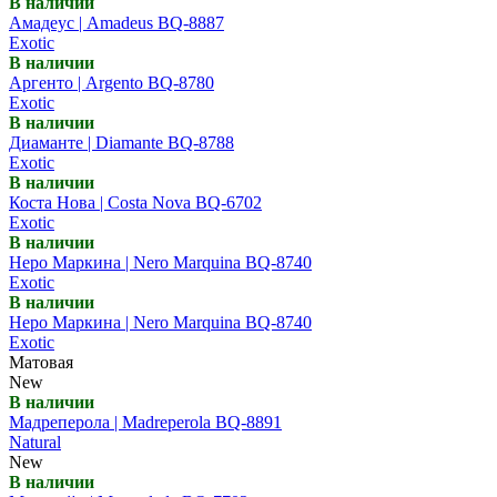
В наличии
Амадеус | Amadeus BQ-8887
Exotic
В наличии
Аргенто | Argento BQ-8780
Exotic
В наличии
Диаманте | Diamante BQ-8788
Exotic
В наличии
Коста Нова | Costa Nova BQ-6702
Exotic
В наличии
Неро Маркина | Nero Marquina BQ-8740
Exotic
В наличии
Неро Маркина | Nero Marquina BQ-8740
Exotic
Матовая
New
В наличии
Мадреперола | Madreperola BQ-8891
Natural
New
В наличии