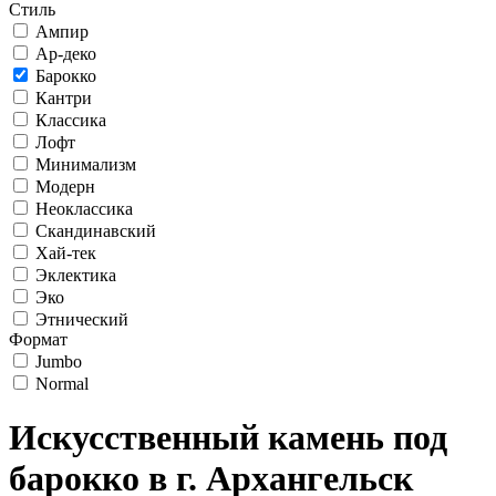
Стиль
Ампир
Ар-деко
Барокко
Кантри
Классика
Лофт
Минимализм
Модерн
Неоклассика
Скандинавский
Хай-тек
Эклектика
Эко
Этнический
Формат
Jumbo
Normal
Искусственный камень под
барокко в г. Архангельск