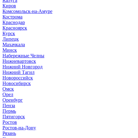
Калуга
Киров
Комсомольск-на-Амуре
Кострома
Краснодар
Красноярск
Курск
Липецк
Махачкала
Минск
Набережные Челны
Нижневартовск
Нижний Новгород
Нижний Тагил
Новороссийск
Новосибирск
Омск
Орел
Оренбург
Пенза
Пермь
Пятигорск
Ростов
Ростов-на-Дону
Рязань