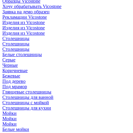
Образцы Vicostone
Хочу обрабатывать Vicostone
Заявка на демо образец
Рекламации Vicostone
Изделия из Vicostone
Изделия из Vicostone
Изделия из Vicostone
Столешницы
Столешницы
Столешницы
Белые столешницы
Серые
Черные
Коричневые
Бежевые
Под дерево
Под мрамор
Глянцевые столешницы
Столешницы для ванной
Столешницы с мойкой
Столешницы для кухни
Мойки
Мойки
Мойки
Белые мойки