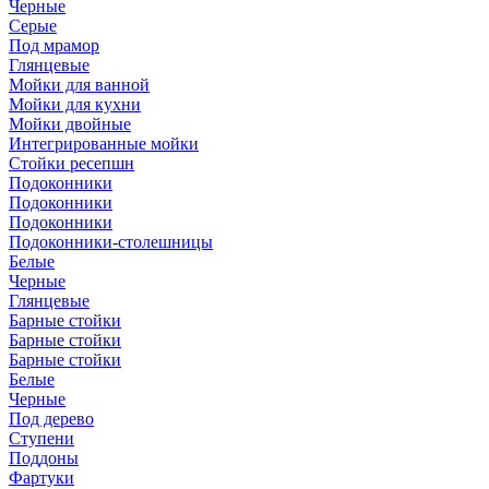
Черные
Серые
Под мрамор
Глянцевые
Мойки для ванной
Мойки для кухни
Мойки двойные
Интегрированные мойки
Стойки ресепшн
Подоконники
Подоконники
Подоконники
Подоконники-столешницы
Белые
Черные
Глянцевые
Барные стойки
Барные стойки
Барные стойки
Белые
Черные
Под дерево
Ступени
Поддоны
Фартуки