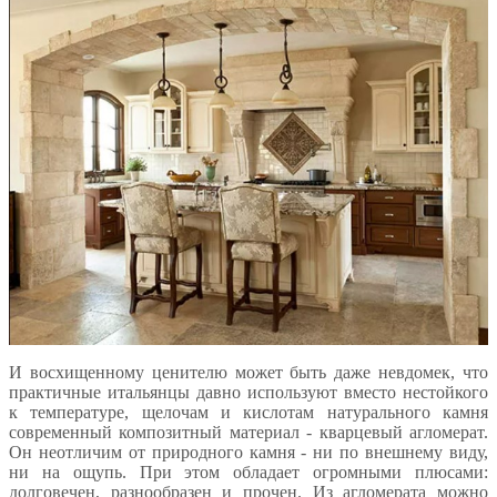
И восхищенному ценителю может быть даже невдомек, что
практичные итальянцы давно используют вместо нестойкого
к температуре, щелочам и кислотам натурального камня
современный композитный материал - кварцевый агломерат.
Он неотличим от природного камня - ни по внешнему виду,
ни на ощупь. При этом обладает огромными плюсами:
долговечен, разнообразен и прочен. Из агломерата можно