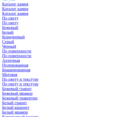
Каталог камня
Каталог камня
Каталог камня
По цвету
По цвету
Бежевый
Белый
Коричневый
Серый
Черный
По поверхности
По поверхности
Античная
Полированная
Брашированная
Матовая
По цвету и текстуре
По цвету и текстуре
Бежевый гранит
Бежевый мрамор
Бежевый травертин
Белый гранит
Белый кварцит
Белый мрамор
Коричневый гранит