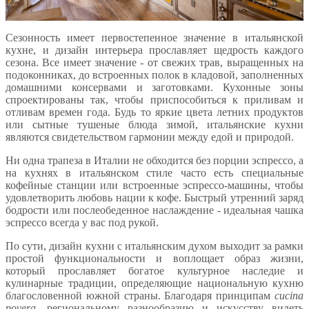
Сезонность имеет первостепенное значение в итальянской
кухне, и дизайн интерьера прославляет щедрость каждого
сезона. Все имеет значение - от свежих трав, выращенных на
подоконниках, до встроенных полок в кладовой, заполненных
домашними консервами и заготовками. Кухонные зоны
спроектированы так, чтобы приспособиться к приливам и
отливам времен года. Будь то яркие цвета летних продуктов
или сытные тушеные блюда зимой, итальянские кухни
являются свидетельством гармонии между едой и природой.
Ни одна трапеза в Италии не обходится без порции эспрессо, а
на кухнях в итальянском стиле часто есть специальные
кофейные станции или встроенные эспрессо-машины, чтобы
удовлетворить любовь нации к кофе. Быстрый утренний заряд
бодрости или послеобеденное наслаждение - идеальная чашка
эспрессо всегда у вас под рукой.
По сути, дизайн кухни с итальянским духом выходит за рамки
простой функциональности и воплощает образ жизни,
который прославляет богатое культурное наследие и
кулинарные традиции, определяющие национальную кухню
благословенной южной страны. Благодаря принципам
cucina
povera
, региональному разнообразию и искусству видеть