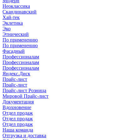
Модерн
Неоклассика
Скандинавский
Хай-тек
Эклетика
Эко
Этнический
По применению
По применению
Фасадный
Профессионалам
Профессионалам
Профессионалам
Яндекс.Диск
Прайс-лист
Прайс-лист
Прайс-лист Розница
Мировой Прайс-лист
Документация
Вдохновение
Отдел продаж
Отдел продаж
Отдел продаж
Наша команда
Отгрузка и доставка