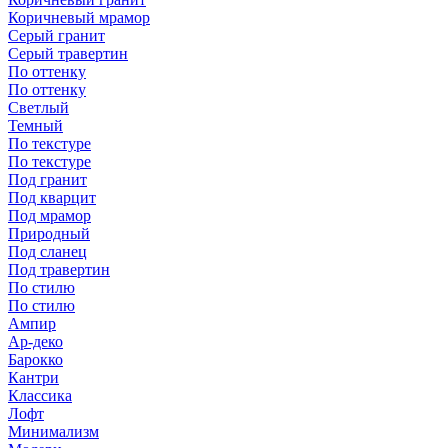
Коричневый мрамор
Серый гранит
Серый травертин
По оттенку
По оттенку
Светлый
Темный
По текстуре
По текстуре
Под гранит
Под кварцит
Под мрамор
Природный
Под сланец
Под травертин
По стилю
По стилю
Ампир
Ар-деко
Барокко
Кантри
Классика
Лофт
Минимализм