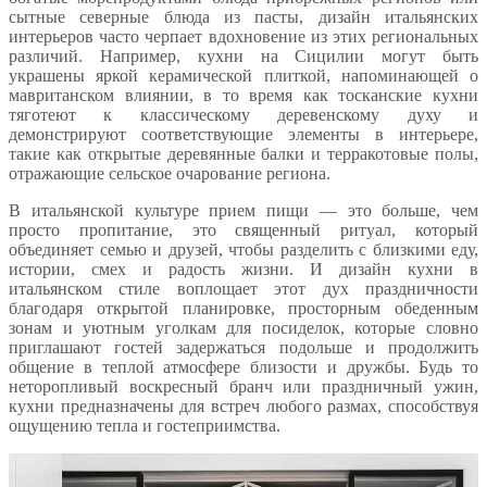
сытные северные блюда из пасты, дизайн итальянских
интерьеров часто черпает вдохновение из этих региональных
различий. Например, кухни на Сицилии могут быть
украшены яркой керамической плиткой, напоминающей о
мавританском влиянии, в то время как тосканские кухни
тяготеют к классическому деревенскому духу и
демонстрируют соответствующие элементы в интерьере,
такие как открытые деревянные балки и терракотовые полы,
отражающие сельское очарование региона.
В итальянской культуре прием пищи — это больше, чем
просто пропитание, это священный ритуал, который
объединяет семью и друзей, чтобы разделить с близкими еду,
истории, смех и радость жизни. И дизайн кухни в
итальянском стиле воплощает этот дух праздничности
благодаря открытой планировке, просторным обеденным
зонам и уютным уголкам для посиделок, которые словно
приглашают гостей задержаться подольше и продолжить
общение в теплой атмосфере близости и дружбы. Будь то
неторопливый воскресный бранч или праздничный ужин,
кухни предназначены для встреч любого размах, способствуя
ощущению тепла и гостеприимства.