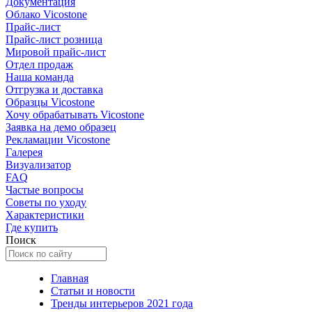
Документация
Облако Vicostone
Прайс-лист
Прайс-лист розница
Мировой прайс-лист
Отдел продаж
Наша команда
Отгрузка и доставка
Образцы Vicostone
Хочу обрабатывать Vicostone
Заявка на демо образец
Рекламации Vicostone
Галерея
Визуализатор
FAQ
Частые вопросы
Советы по уходу
Характеристики
Где купить
Поиск
Главная
Статьи и новости
Тренды интерьеров 2021 года