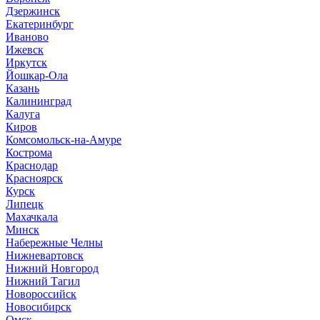
Дзержинск
Екатеринбург
Иваново
Ижевск
Иркутск
Йошкар-Ола
Казань
Калининград
Калуга
Киров
Комсомольск-на-Амуре
Кострома
Краснодар
Красноярск
Курск
Липецк
Махачкала
Минск
Набережные Челны
Нижневартовск
Нижний Новгород
Нижний Тагил
Новороссийск
Новосибирск
Омск