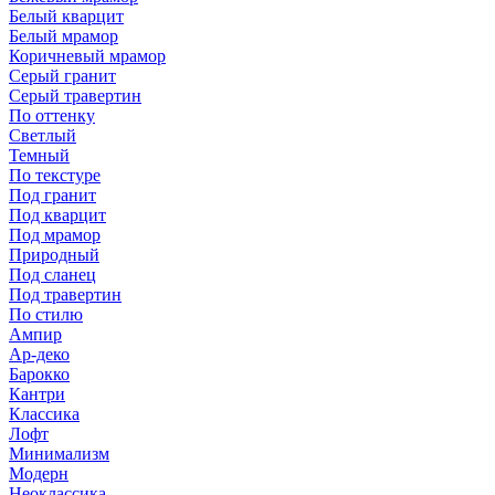
Белый кварцит
Белый мрамор
Коричневый мрамор
Серый гранит
Серый травертин
По оттенку
Светлый
Темный
По текстуре
Под гранит
Под кварцит
Под мрамор
Природный
Под сланец
Под травертин
По стилю
Ампир
Ар-деко
Барокко
Кантри
Классика
Лофт
Минимализм
Модерн
Неоклассика