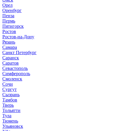
Орел
Оренбург
Пенза
Пермь
Пятигорск
Ростов
Ростов-на-Дону
Рязань
Самара
Санкт Петербург
Саранск
Саратов
Севастополь
Симферополь
Смоленск
Сочи
Сургут
Сызрань
Тамбов
Тверь
Тольятти
Тула
Тюмень
Ульяновск