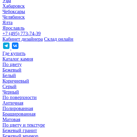
Уфа
Хабаровск
Чебоксары
Челябинск
Ялта
Ярославль
+7 (495) 773-74-39
Кабинет дизайнера
Склад онлайн
Где купить
Каталог камня
По цвету
Бежевый
Белый
Коричневый
Серый
Черный
По поверхности
Античная
Полированная
Брашированная
Матовая
По цвету и текстуре
Бежевый гранит
Бежевый мрамор