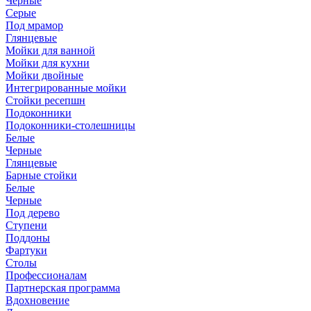
Черные
Серые
Под мрамор
Глянцевые
Мойки для ванной
Мойки для кухни
Мойки двойные
Интегрированные мойки
Стойки ресепшн
Подоконники
Подоконники-столешницы
Белые
Черные
Глянцевые
Барные стойки
Белые
Черные
Под дерево
Ступени
Поддоны
Фартуки
Столы
Профессионалам
Партнерская программа
Вдохновение