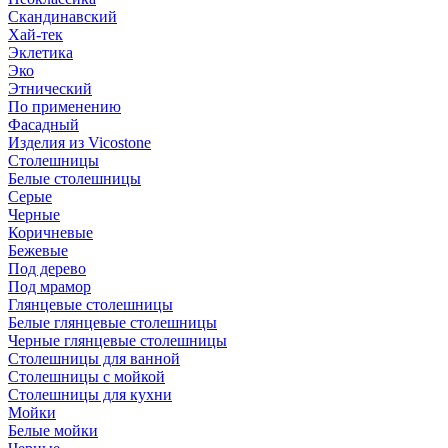
Скандинавский
Хай-тек
Эклетика
Эко
Этнический
По применению
Фасадный
Изделия из Vicostone
Столешницы
Белые столешницы
Серые
Черные
Коричневые
Бежевые
Под дерево
Под мрамор
Глянцевые столешницы
Белые глянцевые столешницы
Черные глянцевые столешницы
Столешницы для ванной
Столешницы с мойкой
Столешницы для кухни
Мойки
Белые мойки