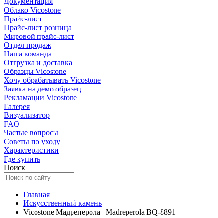
Документация
Облако Vicostone
Прайс-лист
Прайс-лист розница
Мировой прайс-лист
Отдел продаж
Наша команда
Отгрузка и доставка
Образцы Vicostone
Хочу обрабатывать Vicostone
Заявка на демо образец
Рекламации Vicostone
Галерея
Визуализатор
FAQ
Частые вопросы
Советы по уходу
Характеристики
Где купить
Поиск
Главная
Искусственный камень
Vicostone Мадреперола | Madreperola BQ-8891