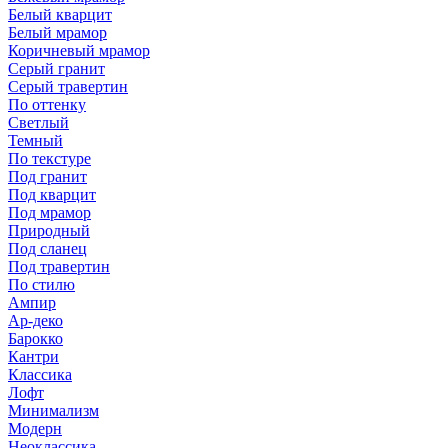
Белый кварцит
Белый мрамор
Коричневый мрамор
Серый гранит
Серый травертин
По оттенку
Светлый
Темный
По текстуре
Под гранит
Под кварцит
Под мрамор
Природный
Под сланец
Под травертин
По стилю
Ампир
Ар-деко
Барокко
Кантри
Классика
Лофт
Минимализм
Модерн
Неоклассика