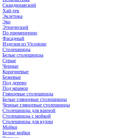
Скандинавский
Хай-тек
Эклетика
Эко
Этнический
По применению
Фасадный
Изделия из Vicostone
Столешницы
Белые столешницы
Серые
Черные
Коричневые
Бежевые
Под дерево
Под мрамор
Глянцевые столешницы
Белые глянцевые столешницы
Черные глянцевые столешницы
Столешницы для ванной
Столешницы с мойкой
Столешницы для кухни
Мойки
Белые мойки