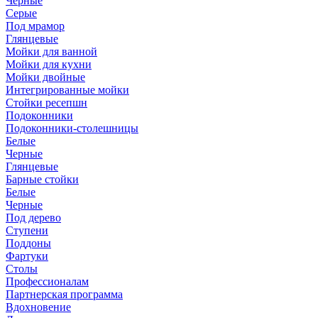
Черные
Серые
Под мрамор
Глянцевые
Мойки для ванной
Мойки для кухни
Мойки двойные
Интегрированные мойки
Стойки ресепшн
Подоконники
Подоконники-столешницы
Белые
Черные
Глянцевые
Барные стойки
Белые
Черные
Под дерево
Ступени
Поддоны
Фартуки
Столы
Профессионалам
Партнерская программа
Вдохновение