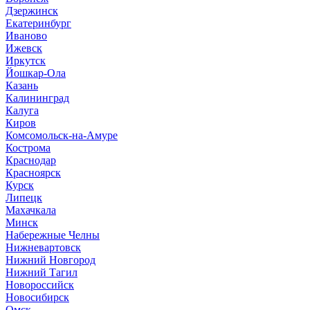
Дзержинск
Екатеринбург
Иваново
Ижевск
Иркутск
Йошкар-Ола
Казань
Калининград
Калуга
Киров
Комсомольск-на-Амуре
Кострома
Краснодар
Красноярск
Курск
Липецк
Махачкала
Минск
Набережные Челны
Нижневартовск
Нижний Новгород
Нижний Тагил
Новороссийск
Новосибирск
Омск