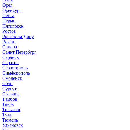
Орел
Оренбург
Пенза
Пермь
Пятигорск
Ростов
Ростов-на-Дону
Рязань
Самара
Санкт Петербург
Саранск
Саратов
Севастополь
Симферополь
Смоленск
Сочи
Сургут
Сызрань
Тамбов
Тверь
Тольятти
Тула
Тюмень
Ульяновск