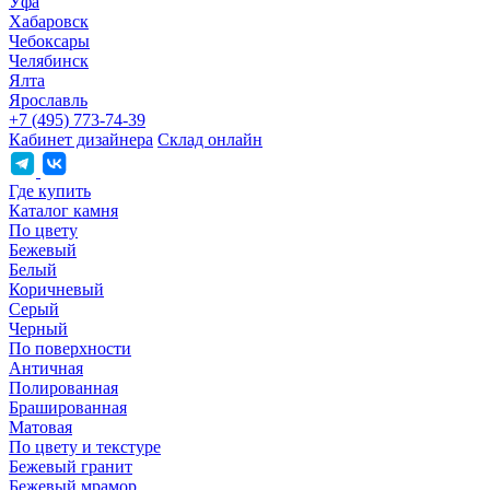
Уфа
Хабаровск
Чебоксары
Челябинск
Ялта
Ярославль
+7 (495) 773-74-39
Кабинет дизайнера
Склад онлайн
Где купить
Каталог камня
По цвету
Бежевый
Белый
Коричневый
Серый
Черный
По поверхности
Античная
Полированная
Брашированная
Матовая
По цвету и текстуре
Бежевый гранит
Бежевый мрамор