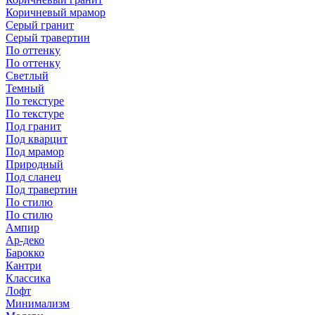
Коричневый мрамор
Серый гранит
Серый травертин
По оттенку
По оттенку
Светлый
Темный
По текстуре
По текстуре
Под гранит
Под кварцит
Под мрамор
Природный
Под сланец
Под травертин
По стилю
По стилю
Ампир
Ар-деко
Барокко
Кантри
Классика
Лофт
Минимализм