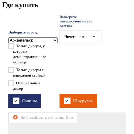
Где купить
Выберите
интересующий вас
камень:
Выберите город:
Ничего не выбрано
Только дилеры, у
которых
демонстрационные
образцы
Только дилеры с
напольной стойкой
Официальный
дилер
Салоны
Шоурумы
До ближайшего к вам салона:
0
км