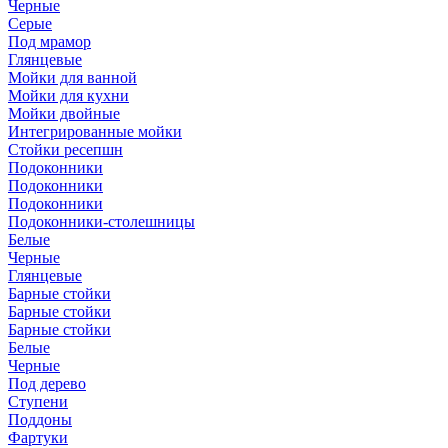
Черные
Серые
Под мрамор
Глянцевые
Мойки для ванной
Мойки для кухни
Мойки двойные
Интегрированные мойки
Стойки ресепшн
Подоконники
Подоконники
Подоконники
Подоконники-столешницы
Белые
Черные
Глянцевые
Барные стойки
Барные стойки
Барные стойки
Белые
Черные
Под дерево
Ступени
Поддоны
Фартуки