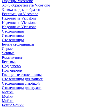
Образцы Vicostone
Хочу обрабатывать Vicostone
Заявка на демо образец
Рекламации Vicostone
Изделия из Vicostone
Изделия из Vicostone
Изделия из Vicostone
Столешницы
Столешницы
Столешницы
Белые столешницы
Серые
Черные
Коричневые
Бежевые
Под дерево
Под мрамор
Глянцевые столешницы
Столешницы для ванной
Столешницы с мойкой
Столешницы для кухни
Мойки
Мойки
Мойки
Белые мойки