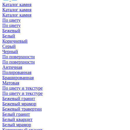
Каталог камня
Каталог камня
Каталог камня
По цвету
По цвету
Бежевый
Белый
Коричневый
Серый
Черный
По поверхности
По поверхности
Античная
Полированная
Брашированная
Матовая
По цвету и текстуре
По цвету и текстуре
Бежевый гранит
Бежевый мрамор
Бежевый травертин
Белый гранит
Белый кварцит
Белый мрамор
Коричневый гранит