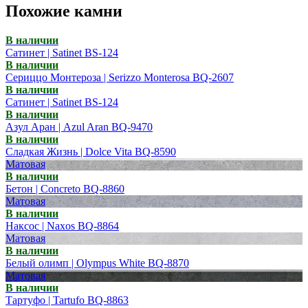
Похожие камни
В наличии
Сатинет | Satinet BS-124
В наличии
Сериццо Монтероза | Serizzo Monterosa BQ-2607
В наличии
Сатинет | Satinet BS-124
В наличии
Азул Аран | Azul Aran BQ-9470
В наличии
Сладкая Жизнь | Dolce Vita BQ-8590
Матовая
В наличии
Бетон | Concreto BQ-8860
Матовая
В наличии
Наксос | Naxos BQ-8864
Матовая
В наличии
Белый олимп | Olympus White BQ-8870
Матовая
В наличии
Тартуфо | Tartufo BQ-8863