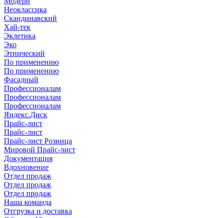
Модерн
Неоклассика
Скандинавский
Хай-тек
Эклетика
Эко
Этнический
По применению
По применению
Фасадный
Профессионалам
Профессионалам
Профессионалам
Яндекс.Диск
Прайс-лист
Прайс-лист
Прайс-лист Розница
Мировой Прайс-лист
Документация
Вдохновение
Отдел продаж
Отдел продаж
Отдел продаж
Наша команда
Отгрузка и доставка