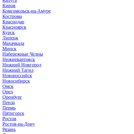
Калуга
Киров
Комсомольск-на-Амуре
Кострома
Краснодар
Красноярск
Курск
Липецк
Махачкала
Минск
Набережные Челны
Нижневартовск
Нижний Новгород
Нижний Тагил
Новороссийск
Новосибирск
Омск
Орел
Оренбург
Пенза
Пермь
Пятигорск
Ростов
Ростов-на-Дону
Рязань